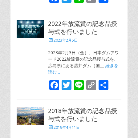
ac
w
n
o
有
e
itt
e
p
2022年放流賞の記念品授
b
er
y
与式を行いました
o
Li
投
2023年2月5日
o
n
稿
日
2023年2月3日（金）、日本ダムアワ
k
k
ード2022放流賞の記念品授与式を、
広島県にある温井ダム（国土
続きを
読む…
F
T
Li
C
共
ac
w
n
o
有
e
itt
e
p
2018年放流賞の記念品授
b
er
y
与式を行いました
o
Li
投
2019年4月11日
o
n
稿
日