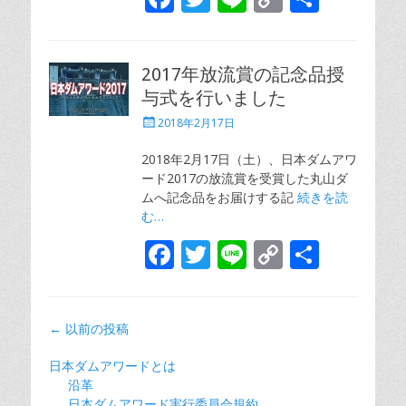
ac
w
n
o
有
e
itt
e
p
2017年放流賞の記念品授
b
er
y
与式を行いました
o
Li
投
2018年2月17日
o
n
稿
日
2018年2月17日（土）、日本ダムアワ
k
k
ード2017の放流賞を受賞した丸山ダ
ムへ記念品をお届けする記
続きを読
む…
F
T
Li
C
共
ac
w
n
o
有
e
itt
e
p
投
←
以前の投稿
b
er
y
稿
o
Li
日本ダムアワードとは
ナ
沿革
o
n
ビ
日本ダムアワード実行委員会規約