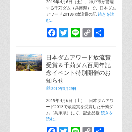
2019年4月6日（土）、神戸市が管理
k
k
する千苅ダム（兵庫県）で、日本ダム
アワード2018の放流賞の記
続きを読
む…
F
T
Li
C
共
ac
w
n
o
有
e
itt
e
p
日本ダムアワード放流賞
b
er
y
受賞＆千苅ダム百周年記
o
Li
念イベント特別開催のお
o
n
知らせ
k
k
投
2019年3月29日
稿
日
2019年4月6日（土）、日本ダムアワ
ード2018で放流賞を受賞した千苅ダ
ム（兵庫県）にて、記念品授
続きを
読む…
F
T
Li
C
共