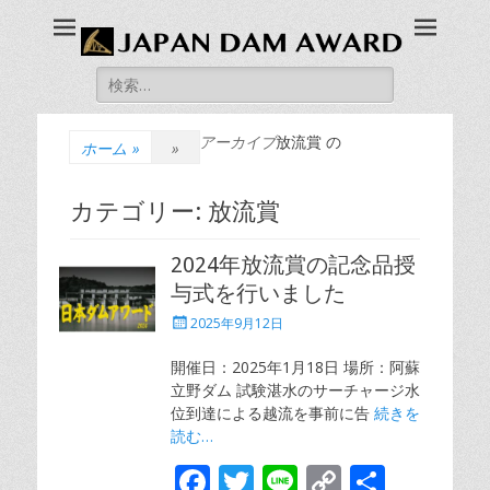
JAPAN DAM AWARD
ダムファンによる、ダム版アカデミー賞「日本ダムアワード」の公
式ホームページです。
検
索:
アーカイブ
放流賞 の
ホーム
»
»
カテゴリー:
放流賞
2024年放流賞の記念品授
与式を行いました
投
2025年9月12日
稿
日
開催日：2025年1月18日 場所：阿蘇
立野ダム 試験湛水のサーチャージ水
位到達による越流を事前に告
続きを
読む…
F
T
Li
C
共