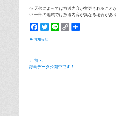
※ 天候によっては放送内容が変更されること
※ 一部の地域では放送内容が異なる場合があ
F
T
Li
C
共
ac
w
n
o
有
カ
お知らせ
e
itt
e
p
テ
b
er
y
ゴ
リ
o
Li
投
← 前へ
ー
o
n
前
録画データ公開中です！
稿
の
k
k
ナ
投
稿:
ビ
ゲ
ー