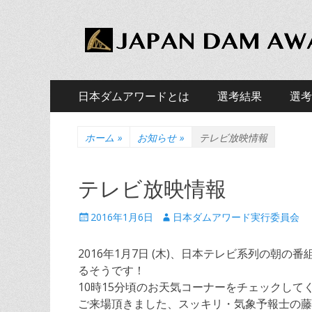
JAPAN DAM AWAR
ダムファンによる、ダム版アカデミー賞「日本ダム
メ
コ
日本ダムアワードとは
選考結果
選考
ン
イ
サ
コ
テ
ン
ン
ン
ホーム
»
お知らせ
»
テレビ放映情報
ブ
テ
ツ
メ
メ
ン
へ
テレビ放映情報
ツ
ニ
ス
ニ
へ
キ
ュ
投
投
2016年1月6日
日本ダムアワード実行委員会
ュ
ス
ッ
稿
稿
キ
ー
プ
ー
日
者
ッ
2016年1月7日 (木)、日本テレビ系列の朝の番
プ
るそうです！
10時15分頃のお天気コーナーをチェックして
ご来場頂きました、スッキリ・気象予報士の藤