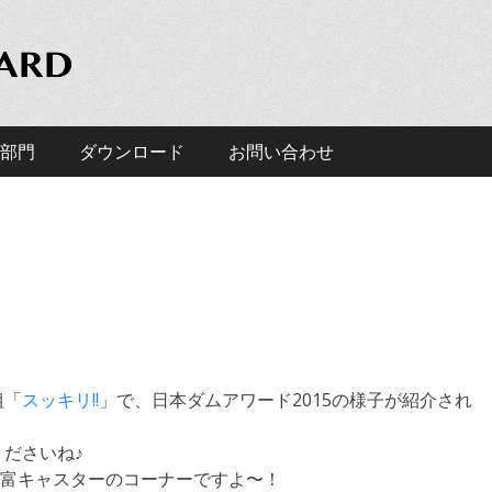
D
アワード」の公式ホームページです。
部門
ダウンロード
お問い合わせ
組「
スッキリ!!
」で、日本ダムアワード2015の様子が紹介され
くださいね♪
富キャスターのコーナーですよ〜！