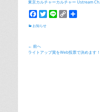
東京カルチャーカルチャー Ustream Ch.
F
T
Li
C
共
ac
w
n
o
有
カ
お知らせ
e
itt
e
p
テ
b
er
y
ゴ
リ
o
Li
投
← 前へ
ー
o
n
前
ライトアップ賞をWeb投票で決めます！
稿
の
k
k
ナ
投
稿:
ビ
ゲ
ー
シ
ョ