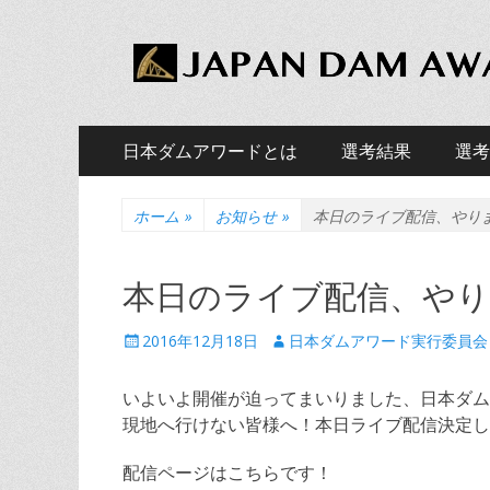
JAPAN DAM AWAR
ダムファンによる、ダム版アカデミー賞「日本ダム
メ
コ
日本ダムアワードとは
選考結果
選考
ン
イ
サ
コ
テ
ン
ン
ン
ホーム
»
お知らせ
»
本日のライブ配信、やり
ブ
テ
ツ
メ
メ
ン
へ
本日のライブ配信、やり
ツ
ニ
ス
ニ
へ
キ
ュ
投
投
2016年12月18日
日本ダムアワード実行委員会
ュ
ス
ッ
稿
稿
キ
ー
プ
ー
日
者
ッ
いよいよ開催が迫ってまいりました、日本ダムア
プ
現地へ行けない皆様へ！本日ライブ配信決定し
配信ページはこちらです！