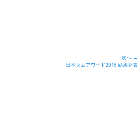
次へ →
次
日本ダムアワード2016 結果発表
の
投
稿: