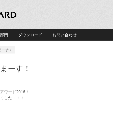
D
アワード」の公式ホームページです。
部門
ダウンロード
お問い合わせ
まーす！
まーす！
ワード2016！
ました！！！