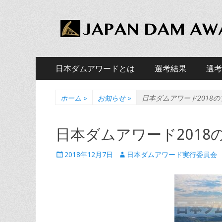
JAPAN DAM AWAR
ダムファンによる、ダム版アカデミー賞「日本ダム
メ
コ
日本ダムアワードとは
選考結果
選考
ン
イ
サ
コ
テ
ン
ン
ン
ホーム
»
お知らせ
»
日本ダムアワード2018
ブ
テ
ツ
メ
メ
ン
へ
日本ダムアワード201
ツ
ニ
ス
ニ
へ
キ
ュ
投
投
2018年12月7日
日本ダムアワード実行委員会
ュ
ス
ッ
稿
稿
キ
ー
プ
ー
日
者
ッ
プ