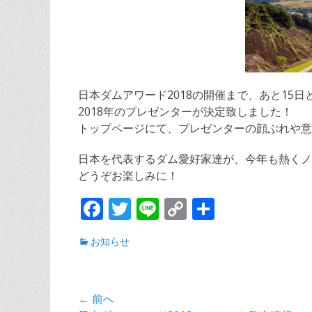
日本ダムアワード2018の開催まで、あと15日
2018年のプレゼンターが決定致しました！
トップページにて、プレゼンターの顔ぶれや意
日本を代表するダム愛好家達が、今年も熱くノ
どうぞお楽しみに！
F
T
Li
C
共
ac
w
n
o
有
カ
お知らせ
e
itt
e
p
テ
b
er
y
ゴ
リ
o
Li
投
← 前へ
ー