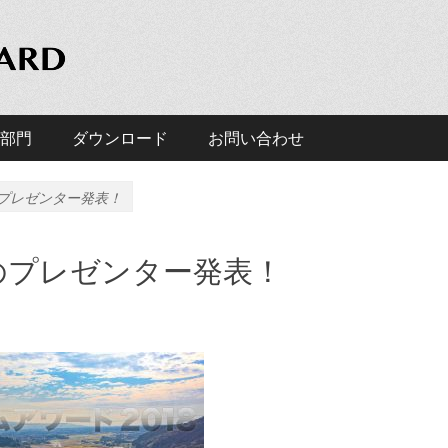
D
アワード」の公式ホームページです。
部門
ダウンロード
お問い合わせ
のプレゼンター発表！
8のプレゼンター発表！