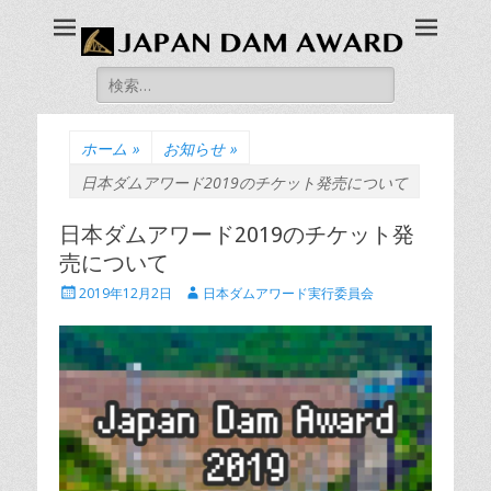
JAPAN DAM AWARD
ダムファンによる、ダム版アカデミー賞「日本ダムアワード」の公
式ホームページです。
検
索:
ホーム
»
お知らせ
»
日本ダムアワード2019のチケット発売について
日本ダムアワード2019のチケット発
売について
投
投
2019年12月2日
日本ダムアワード実行委員会
稿
稿
日
者