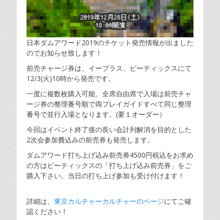
日本ダムアワード2019のチケット発売情報が出ました
のでお知らせ致します！
前売チャージ券は、イープラス、ピーティックスにて
12/3(火)10時から発売です。
一度に複数枚購入可能。全席自由席で入場は前売チャ
ージ券の整理番号順で両プレイガイドすべて同じ整理
番号で並行入場となります。(要１オーダー）
今回はイベント終了後の長い会計列解消を目的とした
2次会参加費込みの前売券も発売します。
ダムアワード打ち上げ込み前売券4500円税込をお求め
の方はピーティックスの「打ち上げ込み前売券」をご
購入下さい。当日の打ち上げ参加も受け付けます！
詳細は、
東京カルチャーカルチャーのページ
にてご確
認ください！