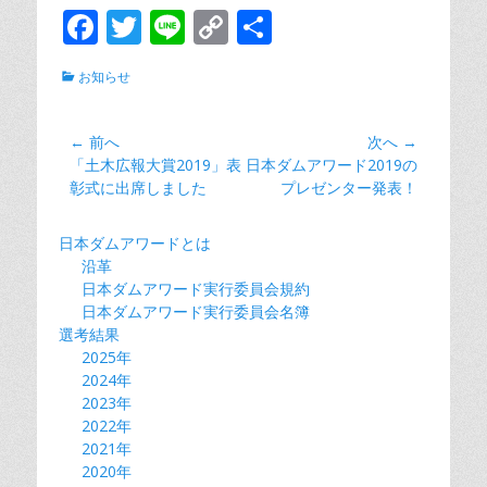
F
T
Li
C
共
ac
w
n
o
有
カ
お知らせ
e
itt
e
p
テ
ゴ
b
er
y
リ
投
← 前へ
次へ →
o
Li
ー
前
次
「土木広報大賞2019」表
日本ダムアワード2019の
稿
の
の
彰式に出席しました
o
n
プレゼンター発表！
ナ
投
投
k
k
ビ
稿:
稿:
日本ダムアワードとは
ゲ
沿革
ー
日本ダムアワード実行委員会規約
シ
日本ダムアワード実行委員会名簿
選考結果
ョ
2025年
ン
2024年
2023年
2022年
2021年
2020年