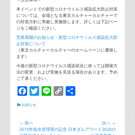
本イベントでの新型コロナウイルス感染拡大防止対策
については、会場となる東京カルチャーカルチャーで
の対策方針に準拠し実施致します。詳しくは下記ペー
ジをご確認ください。
営業再開のお知らせ・新型コロナウィルス感染拡大防
止対策について
（東京カルチャーカルチャーのホームページに遷移し
ます）
今後の新型コロナウイルス感染状況に依っては開催方
法の変更、および実施を見送る場合があります。予め
ご了承ください。
F
T
Li
C
共
ac
w
n
o
有
カ
お知らせ
e
itt
e
p
テ
ゴ
b
er
y
リ
投
← 前へ
次へ →
o
Li
ー
前
次
2019年低水管理賞の記念
日本ダムアワード2020の
稿