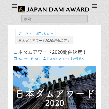
JAPAN DAM AWARD
ダムファンによる、ダム版アカデミー賞「日本ダムアワード」の公
式ホームページです。
検
索:
ホーム
»
お知らせ
»
日本ダムアワード2020開催決定！
日本ダムアワード2020開催決定！
投
投
2020年11月25日
日本ダムアワード実行委員会
稿
稿
日
者