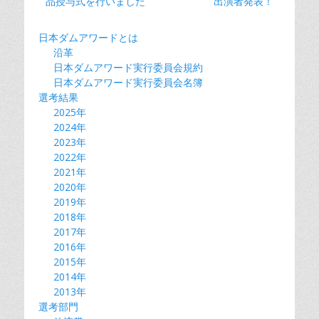
の
の
品授与式を行いました
o
n
出演者発表！
ナ
投
投
k
k
ビ
稿:
稿:
日本ダムアワードとは
ゲ
沿革
ー
日本ダムアワード実行委員会規約
シ
日本ダムアワード実行委員会名簿
選考結果
ョ
2025年
ン
2024年
2023年
2022年
2021年
2020年
2019年
2018年
2017年
2016年
2015年
2014年
2013年
選考部門